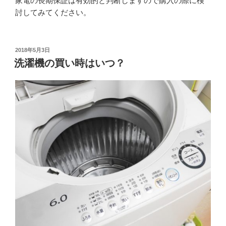
家電の長期保証は有効的と判断しますので購入の際に検
討してみてください。
投
2018年5月3日
稿
洗濯機の買い時はいつ？
日: