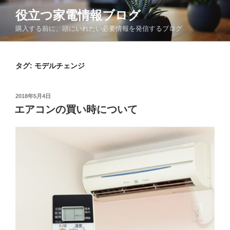
コ
役立つ家電情報ブログ
ン
購入する前に、頭にいれたい必要情報を発信するブログ
テ
ン
ツ
タグ:
モデルチェンジ
へ
ス
キ
投
2018年5月4日
ッ
稿
エアコンの買い時について
日:
プ