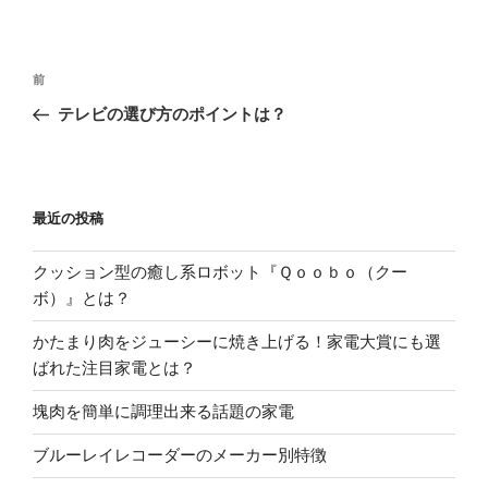
投
前
前
稿
の
テレビの選び方のポイントは？
ナ
投
ビ
稿
ゲ
ー
最近の投稿
シ
クッション型の癒し系ロボット『Ｑｏｏｂｏ（クー
ョ
ボ）』とは？
ン
かたまり肉をジューシーに焼き上げる！家電大賞にも選
ばれた注目家電とは？
塊肉を簡単に調理出来る話題の家電
ブルーレイレコーダーのメーカー別特徴