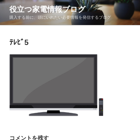
コ
役立つ家電情報ブログ
ン
購入する前に、頭にいれたい必要情報を発信するブログ
テ
ン
ツ
ﾃﾚﾋﾞ5
へ
ス
キ
ッ
プ
コメントを残す